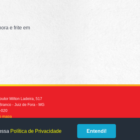
ra e frite em
utor Milton Ladeira, 517
Branco - Juiz de Fora - MG
-020
no mapa
2101-2900
nossa
Política de Privacidade
Entendi!
desenvolvido por