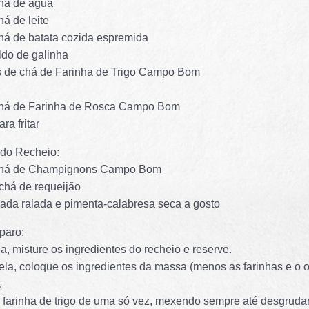
chá de água
há de leite
chá de batata cozida espremida
ldo de galinha
as de chá de Farinha de Trigo Campo Bom
 chá de Farinha de Rosca Campo Bom
ra fritar
 do Recheio:
 chá de Champignons Campo Bom
 chá de requeijão
ada ralada e pimenta-calabresa seca a gosto
paro:
a, misture os ingredientes do recheio e reserve.
la, coloque os ingredientes da massa (menos as farinhas e o o
.
a farinha de trigo de uma só vez, mexendo sempre até desgruda