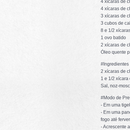
4 xícaras de 
4 xícaras de c
3 xícaras de 
3 cubos de ca
8 e 1/2 xícar
1 ovo batido
2 xícaras de
Óleo quente pa
#Ingredientes
2 xícaras de
1 e 1/2 xícara
Sal, noz-mosc
#Modo de Pre
- Em uma tigel
- Em uma pane
fogo até ferver
- Acrescente 