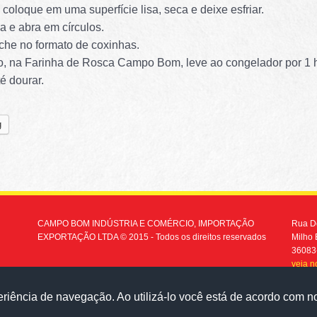
 coloque em uma superfície lisa, seca e deixe esfriar.
a e abra em círculos.
eche no formato de coxinhas.
o, na Farinha de Rosca Campo Bom, leve ao congelador por 1 ho
é dourar.
g
CAMPO BOM INDÚSTRIA E COMÉRCIO, IMPORTAÇÃO
Rua Do
EXPORTAÇÃO LTDA © 2015 - Todos os direitos reservados
Milho 
36083
veja 
(32) 
eriência de navegação. Ao utilizá-lo você está de acordo com 