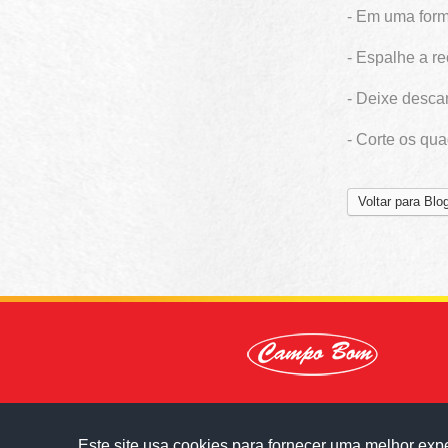
- Em uma form
- Espalhe a r
- Deixe desca
- Corte os qua
Voltar para Blo
Este site usa cookies para fornecer uma melhor exp