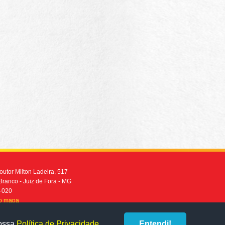
utor Milton Ladeira, 517
Branco - Juiz de Fora - MG
-020
no mapa
2101-2900
nossa
Política de Privacidade
Entendi!