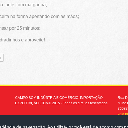
a, unte com margarina;
eceita na forma apertando com as mãos;
nsar por 25 minutos;
dradinhos e aproveite!
g
CAMPO BOM INDÚSTRIA E COMÉRCIO, IMPORTAÇÃO
Rua Do
EXPORTAÇÃO LTDA © 2015 - Todos os direitos reservados
Milho 
36083
veja 
(32) 
eriência de navegação. Ao utilizá-lo você está de acordo com 