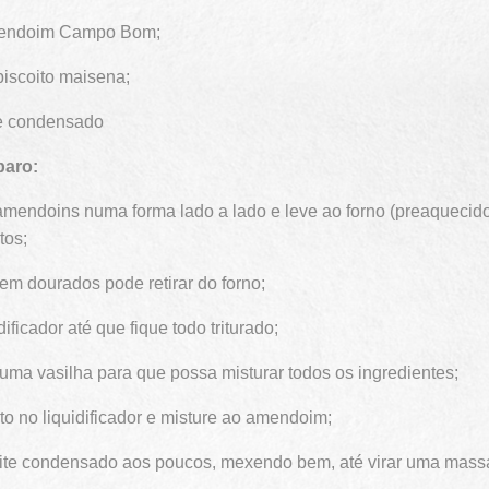
mendoim Campo Bom;
biscoito maisena;
ite condensado
paro:
amendoins numa forma lado a lado e leve ao forno (preaquecid
tos;
em dourados pode retirar do forno;
dificador até que fique todo triturado;
uma vasilha para que possa misturar todos os ingredientes;
ito no liquidificador e misture ao amendoim;
eite condensado aos poucos, mexendo bem, até virar uma mass