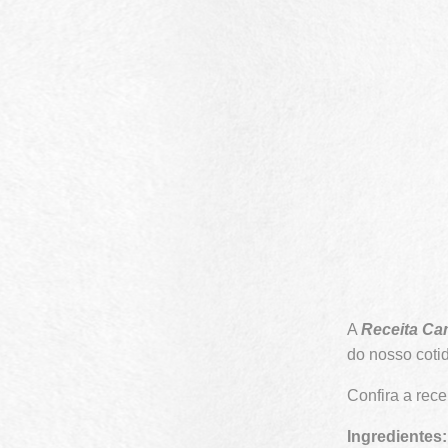
A
Receita C
do nosso coti
Confira a re
Ingredientes: