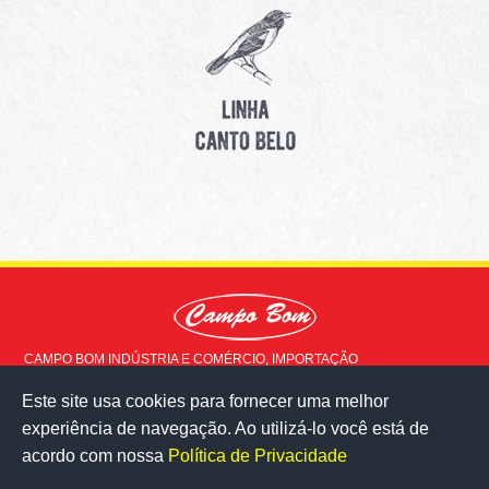
CAMPO BOM INDÚSTRIA E COMÉRCIO, IMPORTAÇÃO
EXPORTAÇÃO LTDA © 2015 - Todos os direitos reservados
Este site usa cookies para fornecer uma melhor
Rua Doutor Milton Ladeira, 517
experiência de navegação. Ao utilizá-lo você está de
Milho Branco - Juiz de Fora - MG
36083-020
acordo com nossa
Política de Privacidade
veja no mapa