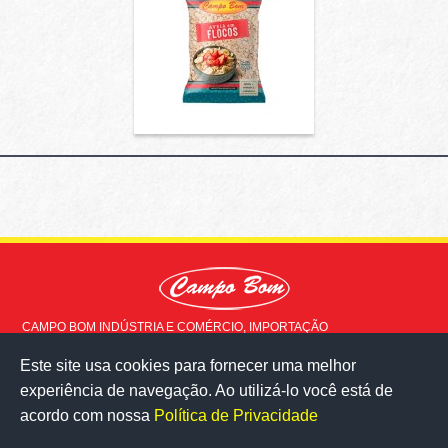
CAMPO BOM INDÚSTRIA E COMÉRCIO, IMPORTAÇÃO
EXPORTAÇÃO LTDA © 2015 - Todos os direitos reservados
Este site usa cookies para fornecer uma melhor
Rua Doutor Milton Ladeira, 517
experiência de navegação. Ao utilizá-lo você está de
Milho Branco - Juiz de Fora - MG
36083-020
acordo com nossa
Política de Privacidade
veja no mapa