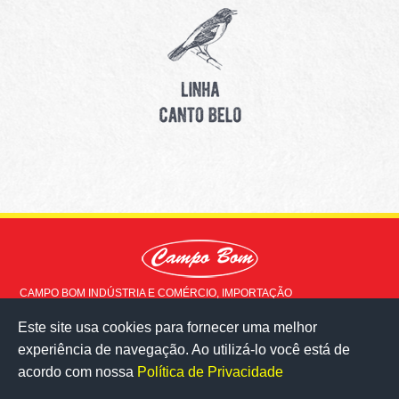
CAMPO BOM INDÚSTRIA E COMÉRCIO, IMPORTAÇÃO
EXPORTAÇÃO LTDA © 2015 - Todos os direitos reservados
Este site usa cookies para fornecer uma melhor
Rua Doutor Milton Ladeira, 517
experiência de navegação. Ao utilizá-lo você está de
Milho Branco - Juiz de Fora - MG
36083-020
acordo com nossa
Política de Privacidade
veja no mapa