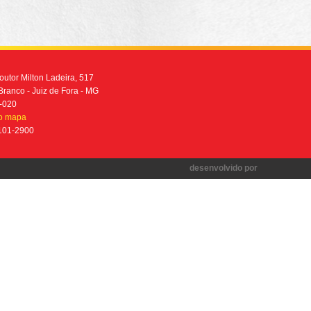
utor Milton Ladeira, 517
Branco - Juiz de Fora - MG
-020
no mapa
2101-2900
desenvolvido por