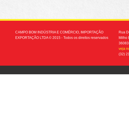
CAMPO BOM INDÚSTRIA E COMÉRCIO, IMPORTAÇÃO
Rua Do
EXPORTAÇÃO LTDA © 2015 - Todos os direitos reservados
Milho 
36083
veja 
(32) 