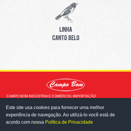
CAMPO BOM INDÚSTRIA E COMÉRCIO, IMPORTAÇÃO
EXPORTAÇÃO LTDA © 2015 - Todos os direitos reservados
Este site usa cookies para fornecer uma melhor
Rua Doutor Milton Ladeira, 517
experiência de navegação. Ao utilizá-lo você está de
Milho Branco - Juiz de Fora - MG
36083-020
acordo com nossa
Política de Privacidade
veja no mapa