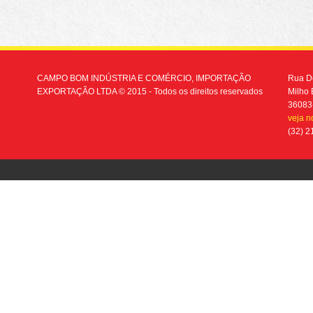
CAMPO BOM INDÚSTRIA E COMÉRCIO, IMPORTAÇÃO
Rua Do
EXPORTAÇÃO LTDA © 2015 - Todos os direitos reservados
Milho 
36083
veja 
(32) 