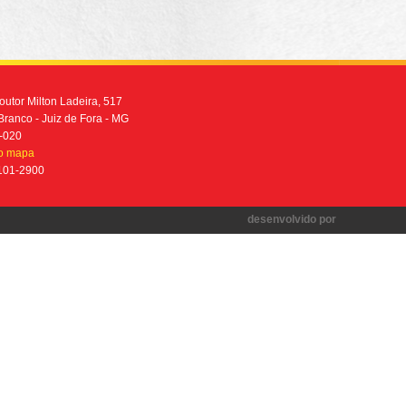
utor Milton Ladeira, 517
Branco - Juiz de Fora - MG
-020
no mapa
2101-2900
desenvolvido por