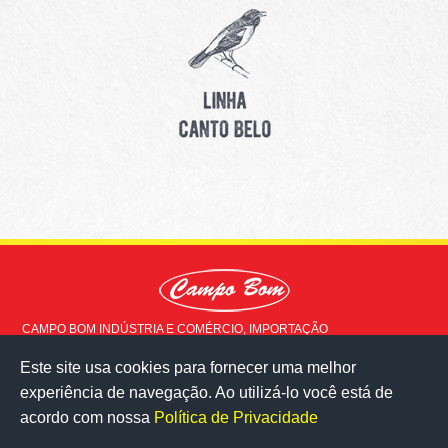
CAMPO BOM INDÚSTRIA E COMÉRCIO, IMPORTAÇÃO
EXPORTAÇÃO LTDA © 2015 - Todos os direitos reservados
Este site usa cookies para fornecer uma melhor
Rua Doutor Milton Ladeira, 517
experiência de navegação. Ao utilizá-lo você está de
Milho Branco - Juiz de Fora - MG
36083-020
acordo com nossa
Política de Privacidade
veja no mapa