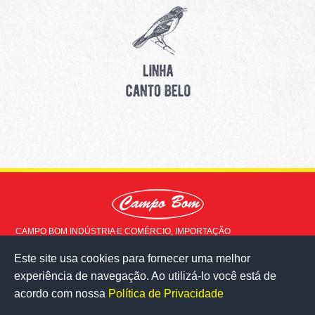
CAMPO BOM INDÚSTRIA E COMÉRCIO, IMPORTAÇÃO
EXPORTAÇÃO LTDA © 2015 - Todos os direitos reservados
Este site usa cookies para fornecer uma melhor
Rua Doutor Milton Ladeira, 517
experiência de navegação. Ao utilizá-lo você está de
Milho Branco - Juiz de Fora - MG
36083-020
acordo com nossa
Política de Privacidade
veja no mapa